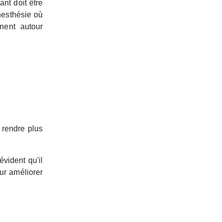
nt doit être
ynesthésie où
rnent autour
 rendre plus
vident qu'il
ur améliorer