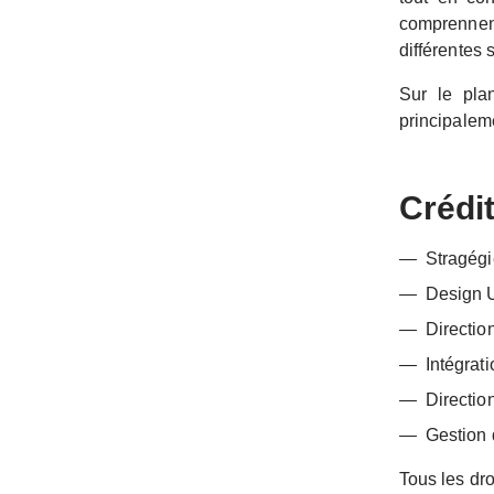
comprennent
différentes 
Sur le pla
principalem
Crédi
Stragégi
Design U
Directio
Intégrat
Directio
Gestion 
Tous les dro