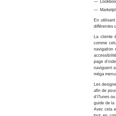
Lookbook 
Marketpl
En utilisan
différentes 
La cliente 
comme cel
navigation 
accessibili
page d'index
naviguent a
méga menu
Les designer
afin de pou
d'iTunes ou
guide de la 
Avec cela en
tout en con