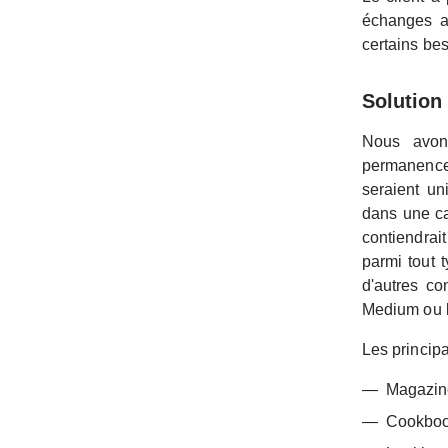
échanges av
certains bes
Solution
Nous avons
permanence 
seraient un
dans une cat
contiendrai
parmi tout 
d'autres co
Medium ou l
Les principa
Magazine
Cookbook