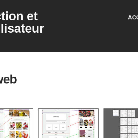
tion et
AC
lisateur
web