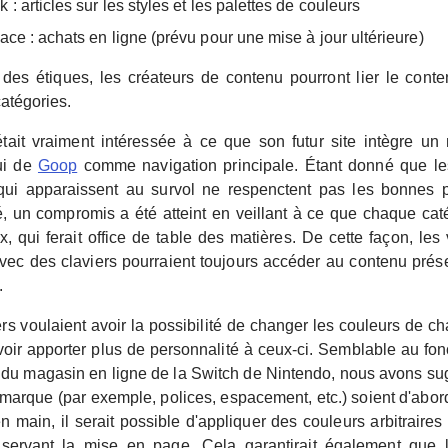
: articles sur les styles et les palettes de couleurs
ace : achats en ligne (prévu pour une mise à jour ultérieure)
t des étiques, les créateurs de contenu pourront lier le conte
catégories.
était vraiment intéressée à ce que son futur site intègre 
ui de
Goop
comme navigation principale. Étant donné que l
qui apparaissent au survol ne respenctent pas les bonnes 
té, un compromis a été atteint en veillant à ce que chaque caté
, qui ferait office de table des matières. De cette façon, les 
vec des claviers pourraient toujours accéder au contenu prés
.
s voulaient avoir la possibilité de changer les couleurs de ch
voir apporter plus de personnalité à ceux-ci. Semblable au fo
 du magasin en ligne de la Switch de Nintendo, nous avons su
marque (par exemple, polices, espacement, etc.) soient d'abord
 main, il serait possible d'appliquer des couleurs arbitraires 
servant la mise en page. Cela garantirait également que l