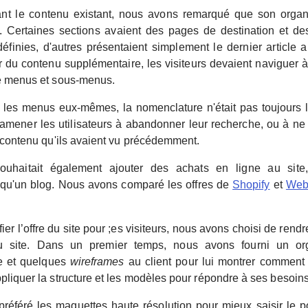
t le contenu existant, nous avons remarqué que son organi
. Certaines sections avaient des pages de destination et de
éfinies, d'autres présentaient simplement le dernier article a
r du contenu supplémentaire, les visiteurs devaient naviguer à
e menus et sous-menus.
les menus eux-mêmes, la nomenclature n'était pas toujours 
 amener les utilisateurs à abandonner leur recherche, ou à ne
e contenu qu'ils avaient vu précédemment.
souhaitait également ajouter des achats en ligne au site, 
qu'un blog. Nous avons comparé les offres de
Shopify
et
Web
fier l’offre du site pour ;es visiteurs, nous avons choisi de rendr
du site. Dans un premier temps, nous avons fourni un o
ue et quelques
wireframes
au client pour lui montrer comment
pliquer la structure et les modèles pour répondre à ses besoins
 préféré les maquettes haute résolution pour mieux saisir le po