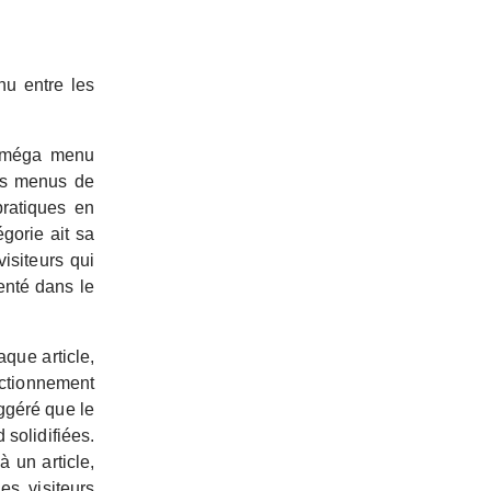
nu entre les
un méga menu
es menus de
pratiques en
gorie ait sa
visiteurs qui
enté dans le
aque article,
nctionnement
ggéré que le
 solidifiées.
à un article,
es visiteurs