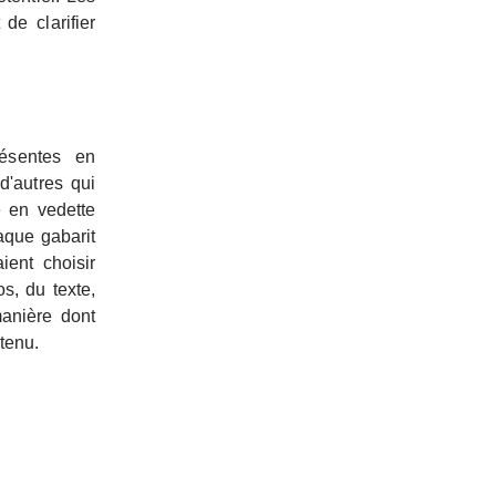
de clarifier
résentes en
d'autres qui
e en vedette
haque gabarit
ient choisir
s, du texte,
manière dont
tenu.