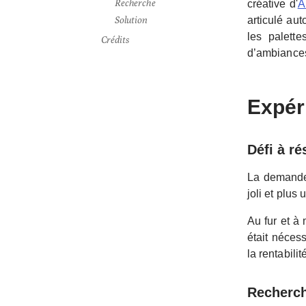
Recherche
créative d'
A
Solution
articulé aut
les palette
Crédits
d’ambiances
Expéri
Défi à r
La demande 
joli et plus 
Au fur et à
était néces
la rentabilit
Recherc