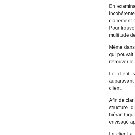
En examinan
incohérente
clairement d
Pour trouve
multitude d
Même dans 
qui pouvait
retrouver l
Le client 
auparavant 
client.
Afin de clari
structure 
hiérarchiq
envisagé ap
Le client a