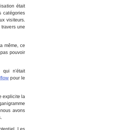
sation était
s catégories
ux visiteurs.
 travers une
la même, ce
 pas pouvoir
qui n'était
flow
pour le
e explicite la
rganigramme
 nous avons
.
tentiel. Les