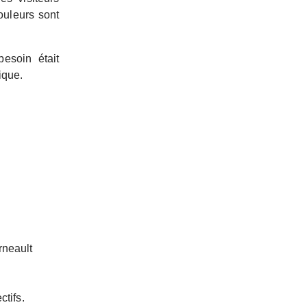
ouleurs sont
esoin était
ique.
rneault
ctifs.