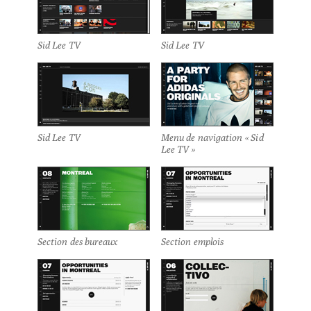
Sid Lee TV
Sid Lee TV
Sid Lee TV
Menu de navigation « Sid
Lee TV »
Section des bureaux
Section emplois