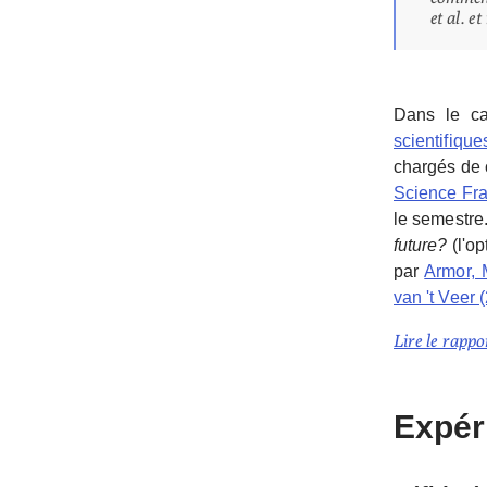
et al. e
Dans le c
scientifique
chargés de 
Science Fr
le semestre
future?
(l'op
par
Armor, 
van 't Veer 
Lire le rappo
Expéri