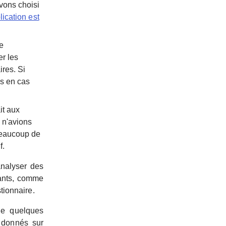
vons choisi
lication est
ne
er les
ires. Si
es en cas
it aux
s n'avions
 beaucoup de
f.
analyser des
pants, comme
tionnaire.
ue quelques
 donnés sur