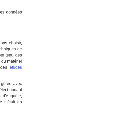
 des données
ons choisir,
echniques de
mpte tenu des
 du matériel
t des
études
t gérée avec
électionnant
s d'enquête,
 n'était en