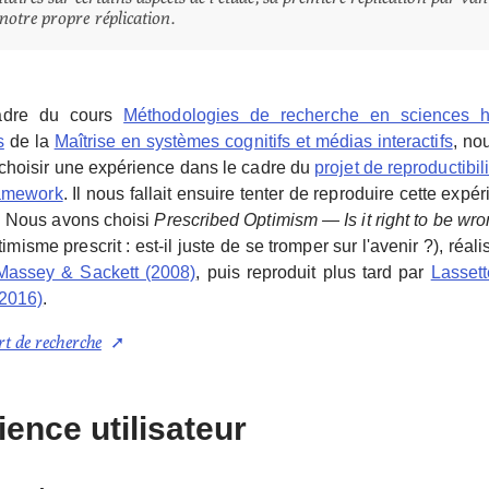
t notre propre réplication.
adre du cours
Méthodologies de recherche en sciences 
s
de la
Maîtrise en systèmes cognitifs et médias interactifs
, no
choisir une expérience dans le cadre du
projet de reproductibili
amework
. Il nous fallait ensuire tenter de reproduire cette expé
. Nous avons choisi
Prescribed Optimism — Is it right to be wr
timisme prescrit : est-il juste de se tromper sur l'avenir ?), réali
Massey & Sackett (2008)
, puis reproduit plus tard par
Lassett
(2016)
.
rt de recherche
ence utilisateur