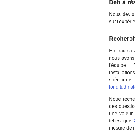
Défi à r
Nous devion
sur l'expéri
Recherc
En parcoura
nous avons 
l'équipe. Il
installatio
spécifique
longitudina
Notre reche
des questio
une valeur 
telles que
mesure de r