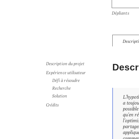
Dépliants
Descript
Description du projet
Descri
Expérience utilisateur
Défi à résoudre
Recherche
Solution
L'hypoth
a toujou
Crédits
possible
qu'en ré
l'optimi
partage
appliqué
commenta