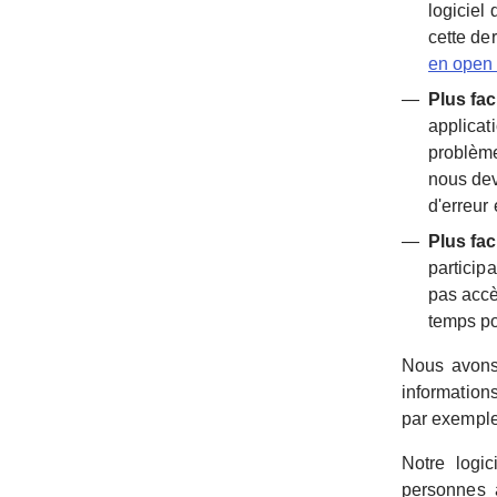
logiciel
cette de
en open
Plus fac
applicat
problème
nous dev
d'erreur 
Plus fac
particip
pas accè
temps po
Nous avons 
information
par exemple
Notre logi
personnes 