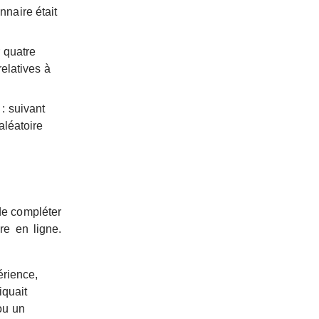
nnaire était
r quatre
relatives à
: suivant
aléatoire
 de compléter
re en ligne.
érience,
iquait
ou un