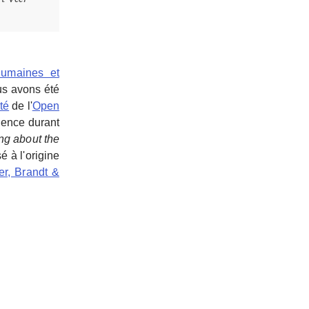
humaines et
us avons été
té
de l'
Open
rience durant
ong about the
sé à l'origine
er, Brandt &