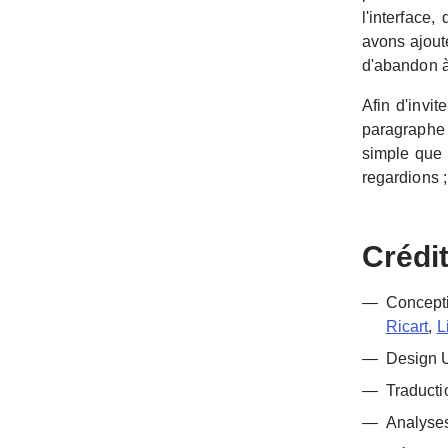
l'interface
avons ajout
d'abandon à
Afin d'invit
paragraphe 
simple que 
regardions ;
Crédi
Concepti
Ricart
,
L
Design U
Traducti
Analyse