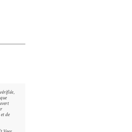
érifiée,
 que
uvert
ar
 et de
s
't Veer