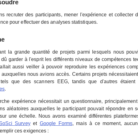
ésoudre
s recruter des participants, mener l'expérience et collecter
ence pour effectuer des analyses statistiques.
he
nt la grande quantité de projets parmi lesquels nous pouvi
dû garder à l'esprit les différents niveaux de compétences t
 fallait aussi veiller à pouvoir reproduire les expériences co
ns auxquelles nous avions accès. Certains projets nécessitaient
, tels que des scanners EEG, tandis que d'autres étaien
les
.
rche expérience nécessitait un questionnaire, principalemen
ns aléatoires auxquelles le participant pouvait répondre en s
sur une échelle. Nous avons examiné différentes plateforme
SoSci Survey
et
Google Forms
, mais à ce moment, aucune
emplir ces exigences :