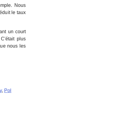
xemple. Nous
duit le taux
nant un court
C'était plus
que nous les
v
,
Pol