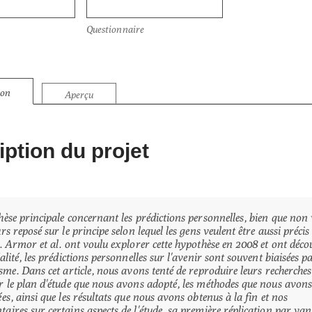
Questionnaire
ion
Aperçu
ption du projet
èse principale concernant les prédictions personnelles, bien que non v
rs reposé sur le principe selon lequel les gens veulent être aussi précis
. Armor et al. ont voulu explorer cette hypothèse en 2008 et ont déco
alité, les prédictions personnelles sur l'avenir sont souvent biaisées p
sme. Dans cet article, nous avons tenté de reproduire leurs recherches
r le plan d'étude que nous avons adopté, les méthodes que nous avon
es, ainsi que les résultats que nous avons obtenus à la fin et nos
ires sur certains aspects de l'étude, sa première réplication par van