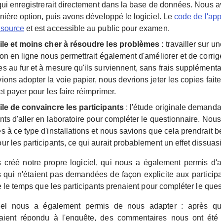
 qui enregistrerait directement dans la base de données. Nous a
rnière option, puis avons développé le logiciel. Le
code de l'app
 source
et est accessible au public pour examen.
ile et moins cher à résoudre les problèmes
: travailler sur u
ion en ligne nous permettrait également d'améliorer et de corrig
s au fur et à mesure qu'ils surviennent, sans frais supplémenta
ions adopter la voie papier, nous devrions jeter les copies fait
et payer pour les faire réimprimer.
ile de convaincre les participants
: l'étude originale demanda
ants d'aller en laboratoire pour compléter le questionnaire. Nou
s à ce type d'installations et nous savions que cela prendrait
ur les participants, ce qui aurait probablement un effet dissuasi
créé notre propre logiciel, qui nous a également permis d'
s qui n'étaient pas demandées de façon explicite aux partici
 le temps que les participants prenaient pour compléter le ques
ciel nous a également permis de nous adapter : après q
aient répondu à l'enquête, des commentaires nous ont été